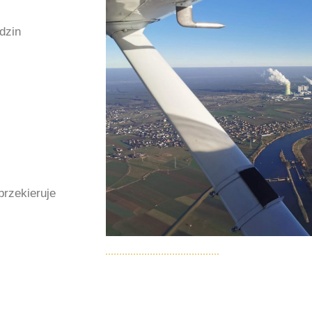
dzin
przekieruje