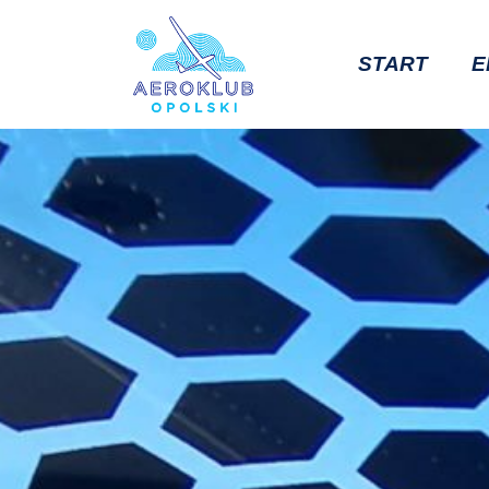
START
E